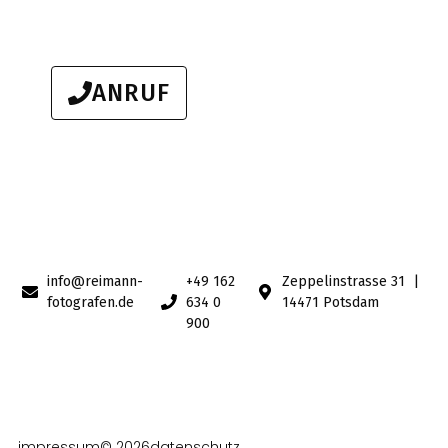
ANRUF
info@reimann-
+49 162
Zeppelinstrasse 31 |
fotografen.de
634 0
14471 Potsdam
900
impressum
© 2026
datenschutz