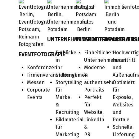
UNTERNEHMENSFOTOS
MITARBEITERPORTRAITS
IMMOBILIENB
Einblicke
Einheitlicher
Hochwertig
EVENTFOTOGRAFIE
in
Unternehmensauftritt
Innen-
Konferenzen
Ihr
Moderne
und
Firmenveranstaltungen
Unternehmen
&
Außenauf
Messen
Storytelling
authentische
Optimiert
Corporate
für
Portraits
für
Events
Marke
Perfekt
Exposés,
&
für
Websites
Recruiting
Website,
und
Bildmaterial
LinkedIn
Portale
für
&
Schnelle
Marketing
PR
Lieferung