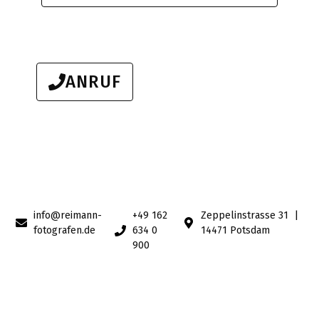
ANRUF
info@reimann-
+49 162
Zeppelinstrasse 31 |
fotografen.de
634 0
14471 Potsdam
900